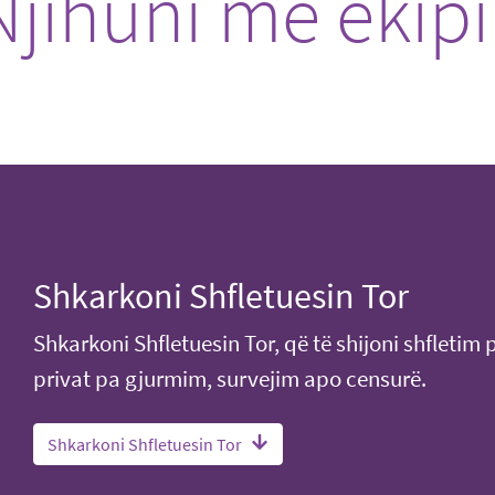
Njihuni me ekip
Shkarkoni Shfletuesin Tor
Shkarkoni Shfletuesin Tor, që të shijoni shfleti
privat pa gjurmim, survejim apo censurë.
Shkarkoni Shfletuesin Tor