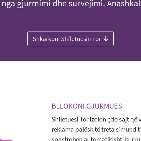
 nga gjurmimi dhe survejimi. Anashkal
Shkarkoni Shfletuesin Tor
BLLOKONI GJURMUES
Shfletuesi Tor izolon çdo sajt që 
reklama palësh të treta s’mund t
spastrohen automatikisht, kur mb