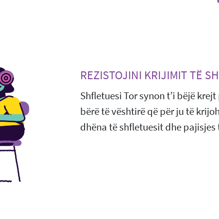
REZISTOJINI KRIJIMIT TË S
Shfletuesi Tor synon t’i bëjë krej
bërë të vështirë që për ju të krij
dhëna të shfletuesit dhe pajisjes 