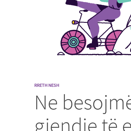
RRETH NESH
Ne besojmë 
gjendje të 