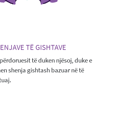
HENJAVE TË GISHTAVE
t përdoruesit të duken njësoj, duke e
ohen shenja gishtash bazuar në të
tuaj.