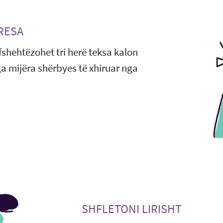
RESA
 fshehtëzohet tri herë teksa kalon
nga mijëra shërbyes të xhiruar nga
SHFLETONI LIRISHT