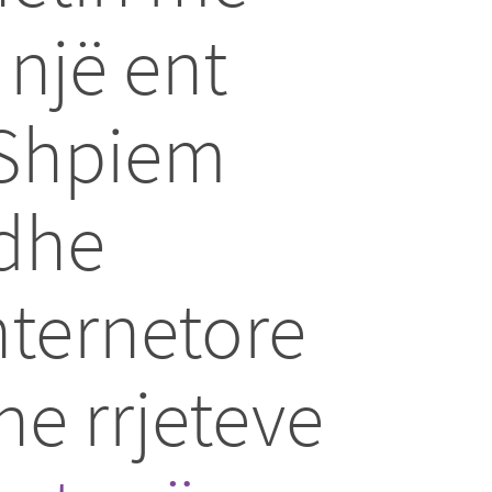
 një ent
. Shpiem
 dhe
nternetore
he rrjeteve