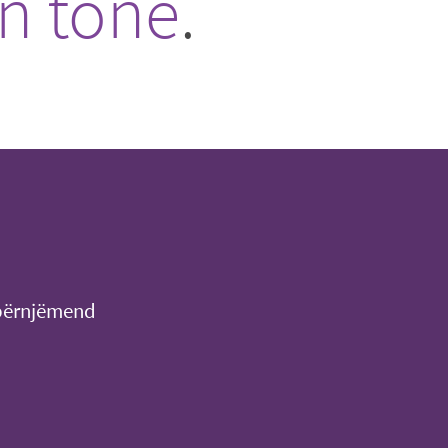
in tonë
.
m përnjëmend