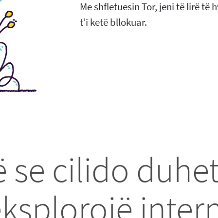
Me shfletuesin Tor, jeni të lirë të 
t’i ketë bllokuar.
se cilido duhet 
eksplorojë inter