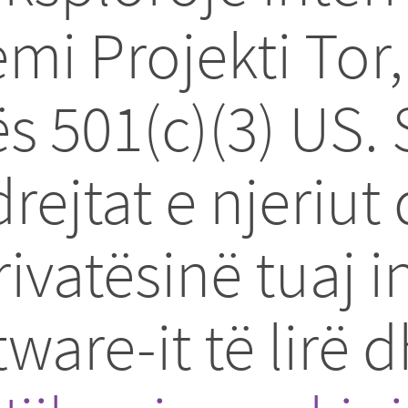
emi Projekti Tor,
ës 501(c)(3) US
rejtat e njeriut
vatësinë tuaj i
are-it të lirë d