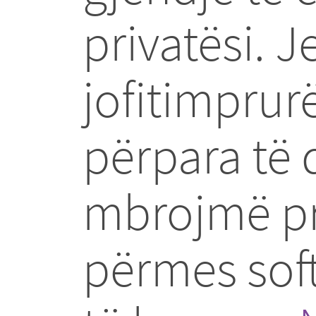
privatësi. J
jofitimprur
përpara të d
mbrojmë pri
përmes softw