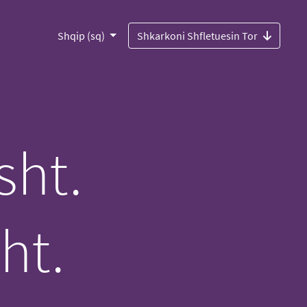
Shqip (sq)
Shkarkoni Shfletuesin Tor
sht.
ht.