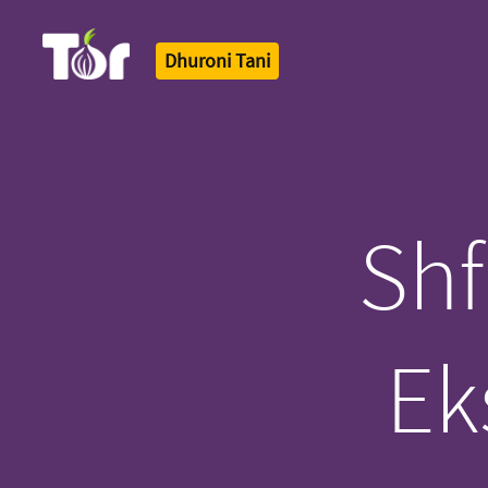
Dhuroni Tani
Tor Logo
Shf
Ek