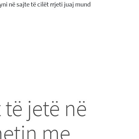
hyni në sajte të cilët rrjeti juaj mund
të jetë në
netin me