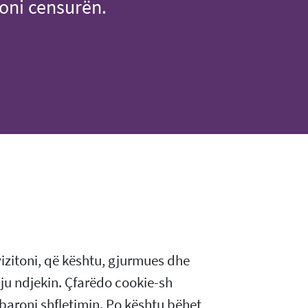
oni censurën.
vizitoni, që kështu, gjurmues dhe
’ju ndjekin. Çfarëdo cookie-sh
aroni shfletimin. Po kështu bëhet