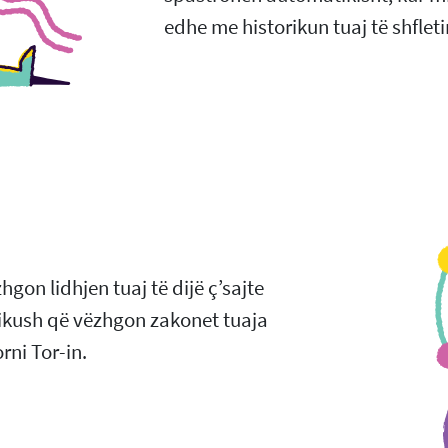
edhe me historikun tuaj të shfleti
gon lidhjen tuaj të dijë ç’sajte
dikush që vëzhgon zakonet tuaja
rni Tor-in.